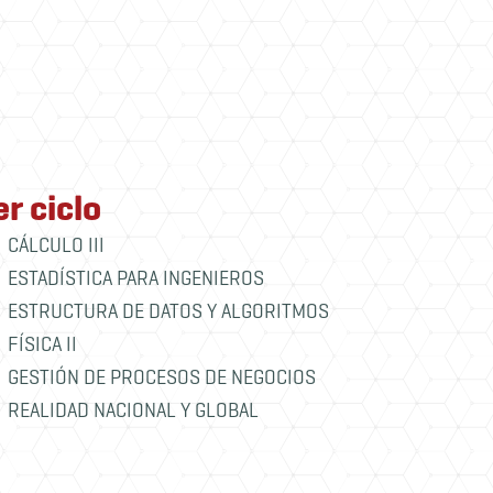
er ciclo
4to cic
CÁLCULO III
BASE DE
ESTADÍSTICA PARA INGENIEROS
ÉTICA, 
INCLUS
ESTRUCTURA DE DATOS Y ALGORITMOS
INGENIE
FÍSICA II
REDES Y
GESTIÓN DE PROCESOS DE NEGOCIOS
SISTEM
REALIDAD NACIONAL Y GLOBAL
VIGENCI
PENSAM