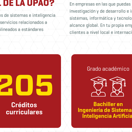
L DE LA UPAO?
En empresas en las que puedas r
investigación y de desarrollo e
s de sistemas e inteligencia
sistemas, informática y tecnolo
r servicios relacionados a
alcance global. En tu propia em
alineados a estándares
clientes a nivel local e internac
Grado académico
205
Créditos
Bachiller en
Ingeniería de Sistema
curriculares
Inteligencia Artificia